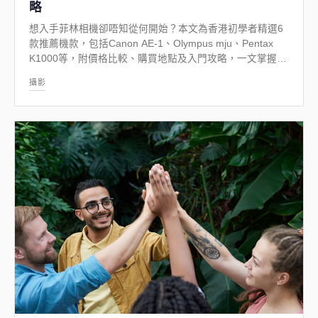
略
想入手菲林相機卻唔知從何開始？本文為香港初學者精選6
款推薦機款，包括Canon AE-1、Olympus mju、Pentax
K1000等，附價格比較、購買地點及入門攻略，一文掌握菲
林攝影精髓。
攝影