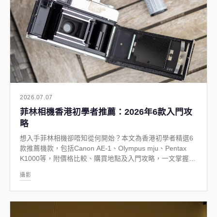
2026.07.07
菲林相機香港初學者推薦：2026年6款入門攻
略
想入手菲林相機卻唔知從何開始？本文為香港初學者精選6
款推薦機款，包括Canon AE-1、Olympus mju、Pentax
K1000等，附價格比較、購買地點及入門攻略，一文掌握菲
林攝影精髓。
攝影