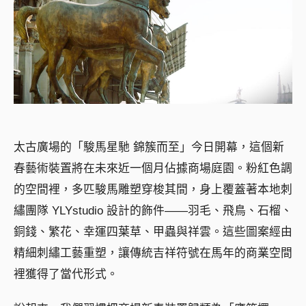
太古廣場的「駿馬星馳 錦簇而至」今日開幕，這個新
春藝術裝置將在未來近一個月佔據商場庭園。粉紅色調
的空間裡，多匹駿馬雕塑穿梭其間，身上覆蓋著本地刺
繡團隊 YLYstudio 設計的飾件——羽毛、飛鳥、石榴、
銅錢、繁花、幸運四葉草、甲蟲與祥雲。這些圖案經由
精細刺繡工藝重塑，讓傳統吉祥符號在馬年的商業空間
裡獲得了當代形式。