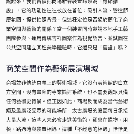
說起來，我們習慣把商場新春裝置歸類為「應節擺
設」，它的功能性往往被放在首位：吸引人流、營造節
慶氛圍、提供拍照背景。但這種定位是否過於簡化了商
業空間與藝術的關係？當一個裝置同時邀請本地手工藝
團隊參與、運用傳統吉祥圖案作為視覺語言、並試圖在
公共空間建立某種美學體驗時，它還只是「擺設」嗎？
商業空間作為藝術展演場域
商場並非傳統意義上的藝術場域。它沒有美術館的白立
方空間，沒有畫廊的專業論述系統，也不需要觀眾具備
任何藝術史背景。但正因如此，商場反而成為當代藝術
觸及最廣泛受眾的可能場所。太古廣場的庭園每日承接
大量人流，這些人未必會走進美術館，卻會在購物、用
餐、路過時與裝置相遇。這種「不經意的相遇」恰恰是