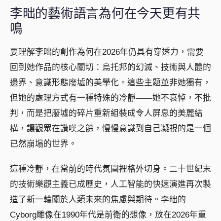
李昢的藝術語言為何在今天更有共
鳴
要理解李昢的創作為何在2026年仍具有穿透力，需要
回到她作品的核心關切：烏托邦的幻滅、技術與人體的
邊界、意識形態廢墟的美學化。這些主題並非她獨有，
但她的處理方式有一種特殊的冷靜——她不哀悼，不批
判，而是把廢墟的碎片重新組裝成令人屏息的美麗結
構，讓觀眾在讚嘆之餘，慢慢意識到自己凝視的是一個
已然崩塌的世界。
這種冷靜，在當前的時代氛圍裡格外切身。二十世紀末
的技術樂觀主義已成歷史，人工智能的快速演進再次製
造了新一輪關於人類未來的焦慮與期待。李昢的
Cyborg雕像在1990年代是前衛的想像，放在2026年重