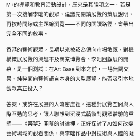
M+的導覽和教育活動設計，歷來是其強項之一。若是
第一次接觸李昢的觀眾，建議先閱讀展覽的策展說明，
再按時間線或主題線瀏覽——不同的閱讀路徑，會帶出
完全不同的敘事。
香港的藝術觀眾，長期以來被認為偏向市場敏感，對機
構策展展覽的興趣不及商業博覽會。李昢回顧展的開
幕，是一個測試：在Art Basel到來之前，一場無關交
易、純粹面向藝術語言本身的大型展覽，能否吸引本地
觀眾真正投入？
答案，或許在展廳的人流密度裡。這種對展覽空間與人
際互動的思考，讓人聯想到沉浸式藝術對觀眾體驗的重
塑——
《築夢》開幕的討論
裡，正好探討了AI如何改變
藝術場域的觀看關係，與李昢作品中對技術與人體的凝