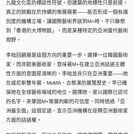
九龍文化區的標誌性符號。但建築的地標性只是前提，
真正的挑戰在於持續的策展積累——能否形成一個有識
別度的機構立場，讓國際藝術界談到M+時，不只聯想
到「香港的大博物館」，而是某種特定的亞洲當代藝術
視野。
李昢回顧展是這個方向的重要一步。選擇一位韓國藝術
家，而非歐美藝術家，意味著M+在建立亞洲話語主體
性方面的意圖是清晰的。李昢並非只在亞洲重要——她
在威尼斯雙年展、MoMA、古根漢的展覽歷史，早已確
保她在全球藝術場域的地位。選擇她，是以國際已認可
的名字，來鞏固M+策展判斷的可信度，同時透過「亞
洲最全面」這個定語，宣示亞洲機構在詮釋亞洲藝術家
方面的話語權。