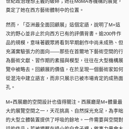
世紀政治理想主義的破碎；她在MoMA等機構的展覽，
奠定了她在西方藝術體制中的位置。
然而，「亞洲最全面回顧展」這個定語，說明了M+這
次的野心並非止於向西方已有的評價背書。逾200件作
品的規模，意味著觀眾將看到早期創作中尚未成熟、但
充滿實驗張力的面向——那些在首爾地下藝術空間的行
為藝術文獻、習作期的素描與模型，往往在大型機構展
覽中被略去。回顧展的價值，在於呈現一個藝術家如何
從混沌中建立語言，而非只展示已被市場肯定的成熟面
孔。
M+西展廳的空間設計也值得關注。西展廳是M+體量最
大的展覽空間之一，天花挑高、自然採光充足，為李昢
的大型立體裝置提供了呼吸的餘地。一件需要與空間對
話的作品，若被擠壓在過小的白盒子裡，敘事力量會大