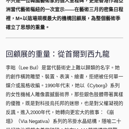
不只是一位韓國藝術家的個人里程碑，更是香港作為亞
洲當代藝術樞紐的一次宣示——在藝術三月的密集日程
裡，M+以這場規模最大的機構回顧展，為整個藝術季
確立了思想的重量。
回顧展的重量：從首爾到西九龍
李昢（Lee Bul）是當代藝術史上難以歸類的名字。她
的創作橫跨雕塑、裝置、表演、繪畫，拒絕被任何單一
媒介或風格收編。1990年代末，她以《Cyborg》系列
的女性機械人雕像震撼藝術界，那些銀色肢體帶著異樣
的優雅，既是對科技烏托邦的迷戀，也是對父權凝視的
反諷。進入2000年代，她轉向更宏大的敘事：《崩
塌》（Via Negativa）系列的吊掛水晶結構，隱喻二十