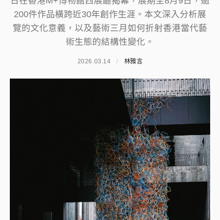
日在香港M+博物館西展廳揭幕，展期至8月9日，逾
200件作品橫跨近30年創作生涯。本文深入分析展
覽的文化意義，以及藝術三月如何折射香港當代藝
術生態的結構性變化。
2026.03.14
/
林雅言