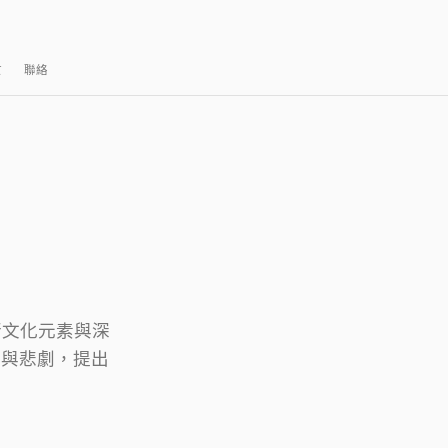
於
聯絡
流行文化元素與深
劇與悲劇，提出