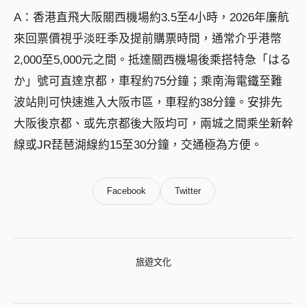
A：香港直飛大阪關西機場約3.5至4小時，2026年廉航
來回票價視乎淡旺季及提前購票時間，通常介乎港幣
2,000至5,000元之間。抵達關西機場後乘搭特急「はる
か」號可直達京都，車程約75分鐘；乘南海電鐵至難
波站則可快速進入大阪市區，車程約38分鐘。安排先
大阪後京都、或先京都後大阪均可，兩城之間乘坐新幹
線或JR琵琶湖線約15至30分鐘，交通極為方便。
Facebook
Twitter
旅遊文化