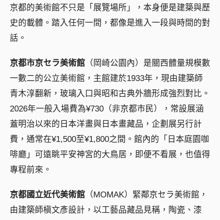
京都的美術館不只是「展覽場所」，本身便是建築與歷
史的載體。踏入任何一間，都像是進入一段與時間的對
話。
京都市京セラ美術館
（岡崎公園內）是關西體量規模數
一數二的公立美術館，主館建於1933年，現由建築師
青木淳翻新，玻璃入口與昭和古典外牆形成強烈對比。
2026年一般入場費為¥730（非京都市民），常設展涵
蓋明治以來的日本洋畫與日本畫藏品，企劃展另行計
費，通常在¥1,500至¥1,800之間。館內的「日本庭園咖
啡廳」可遠眺平安神宮的大鳥居，即便不看展，也值得
專程前來。
京都國立近代美術館
（MOMAK）緊鄰京セラ美術館，
由建築師槇文彥設計，以工藝品藏品見稱，陶瓷、漆