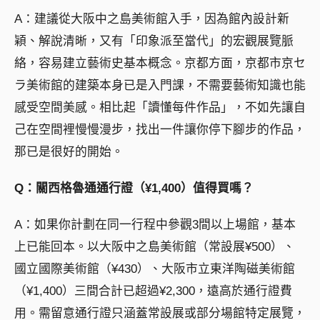
A：建議從大阪中之島美術館入手，因為館內設計新
穎、解說清晰，又有「印象派至當代」的宏觀展覽脈
絡，容易建立藝術史基本概念。京都方面，京都市京セ
ラ美術館的建築本身已是入門課，不需要藝術知識也能
感受空間美感。相比起「讀懂每件作品」，不如先讓自
己在空間裡慢慢漫步，找出一件讓你停下腳步的作品，
那已是很好的開始。
Q：關西格魯通通行證（¥1,400）值得買嗎？
A：如果你計劃在同一行程中參觀3間以上場館，基本
上已能回本。以大阪中之島美術館（常設展¥500）、
國立國際美術館（¥430）、大阪市立東洋陶磁美術館
（¥1,400）三間合計已超過¥2,300，遠高於通行證費
用。需留意通行證只涵蓋常設展或部分場館特定展覽，