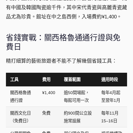
有中國及韓國陶瓷逾千件，其中宋代青瓷與高麗青瓷藏
品尤為珍貴。館址在中之島西側，入場費約¥1,400。
省錢實戰：關西格魯通通行證與免
費日
精打細算的藝術旅遊者不能不了解幾個省錢工具：
工具
費用
覆蓋範圍
適用時段
關西格魯通
¥1,400
逾50間場館，
每年4月起
通行證
每館可用一次
至翌年1月
關西文化日
免費
約900間公立設
每年11月
（免費日）
施常設展
15–16日