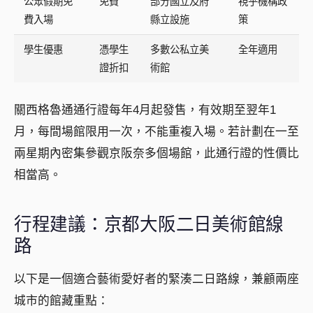
公眾假期免
免費
部分國立及府
視乎機構政
費入場
縣立設施
策
學生優惠
憑學生
多數公私立美
全年適用
證折扣
術館
關西格魯通通行證每年4月起發售，有效期至翌年1
月，每間場館限用一次，不能重複入場。若計劃在一至
兩星期內密集參觀京阪奈多個場館，此通行證的性價比
相當高。
行程建議：京都大阪二日美術館線
路
以下是一個適合藝術愛好者的緊湊二日路線，兼顧兩座
城市的館藏重點：