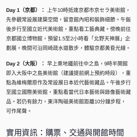
Day 1（京都）：
上午10時抵達京都市京セラ美術館，
先參觀常設展建築空間，留意館內昭和裝飾細節。午飯
後步行至國立近代美術館，重點看工藝典藏。傍晚前往
京都國立博物館，預留1.5至2小時看「北野天神展」企
劃展。晚間可沿岡崎疏水道散步，體驗京都黃昏光線。
Day 2（大阪）：
早上乘地鐵前往中之島，9時半開館
即入大阪中之島美術館（建議提前網上預約時段），重
點為維梅爾原作及常設展日本近代藝術藏品。午後步行
至國立國際美術館，重點看當代日本藝術與錄像藝術藏
品。若仍有餘力，東洋陶磁美術館距離10分鐘步程，
可作尾聲。
實用資訊：購票、交通與開館時間