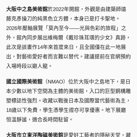
大阪中之島美術館
於2022年開館，外觀是由建築師遠
藤克彥操刀的純黑色立方體，本身已是打卡聖地。
2026年壓軸展覽「莫內至今——光與色彩的旅程」之
外，館內同步展出維梅爾《戴珍珠耳環的少女》真跡，
此次是該畫作14年來首度來日，且全國僅在此一地展
出，對藝術愛好者而言難以替代。建議提前在官網預約
入場時段以避人龍。
國立國際美術館
（NMAO）位於大阪中之島地下，是日
本少數以地下空間為主體的美術館，入口的巨型鋼構雕
塑標誌性強烈。收藏以戰後日本及國際當代藝術為主，
18歲以下免費，學生憑學生證亦可享優惠。地下展廳
恒溫靜謐，適合長時間駐留。
大阪市立東洋陶磁美術館
是愛好工藝者的隱秘天堂，藏