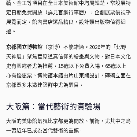
藝、金工等項目在全日本美術館中均屬翹楚。常設展特
定日期免費開放（詳見官網行事曆），企劃展票價視乎
展覽而定。館內書店選品精良，設計類出版物值得細
選。
京都國立博物館
（京博）不能錯過。2026年的「北野
天神展」聚焦菅原道真信仰的繪畫與文物，對日本文化
史有興趣者尤為推薦。15歲以下免費入場，65歲以上
亦有優惠票。博物館本館由片山東熊設計，磚砌立面在
京都眾多木造建築群中尤為醒目。
大阪篇：當代藝術的實驗場
大阪的美術館氣氛比京都更為開放、前衛，尤其中之島
一帶近年已成為當代藝術的重鎮。