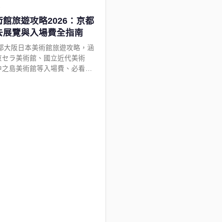
1
館旅遊攻略2026：京都
去展覽與入場費全指南
京都大阪日本美術館旅遊攻略，涵
京セラ美術館、國立近代美術
中之島美術館等入場費、必看展
貼士，適合藝術愛好者深度遊。