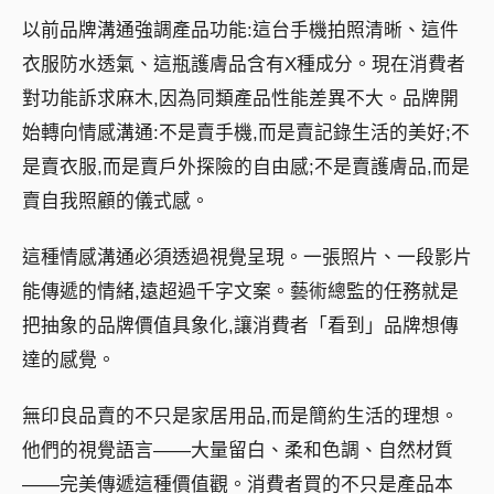
以前品牌溝通強調產品功能:這台手機拍照清晰、這件
衣服防水透氣、這瓶護膚品含有X種成分。現在消費者
對功能訴求麻木,因為同類產品性能差異不大。品牌開
始轉向情感溝通:不是賣手機,而是賣記錄生活的美好;不
是賣衣服,而是賣戶外探險的自由感;不是賣護膚品,而是
賣自我照顧的儀式感。
這種情感溝通必須透過視覺呈現。一張照片、一段影片
能傳遞的情緒,遠超過千字文案。藝術總監的任務就是
把抽象的品牌價值具象化,讓消費者「看到」品牌想傳
達的感覺。
無印良品賣的不只是家居用品,而是簡約生活的理想。
他們的視覺語言——大量留白、柔和色調、自然材質
——完美傳遞這種價值觀。消費者買的不只是產品本