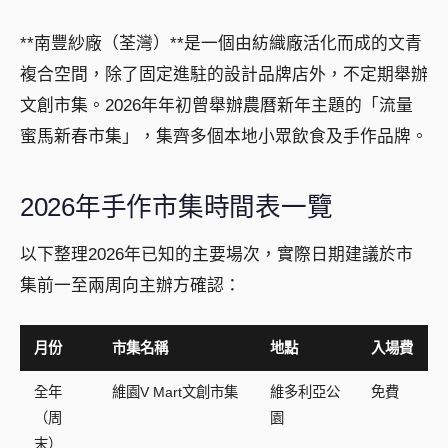
**南豐紗廠（荃灣）**是一個由紡織廠活化而成的文青
複合空間，除了固定進駐的設計品牌店外，不定期舉辦
文創市集。2026年年初曾舉辦農曆新年主題的「流量
蜜馬新春市集」，集齊多個本地小眾飲食及手作品牌。
2026年手作市集時間表一覽
以下整理2026年已知的主要場次，實際日期建議於市
集前一至兩周向主辦方確認：
月份
市集名稱
地點
入場費
全年
維園V Mart文創市集
維多利亞公
免費
（周
園
末）