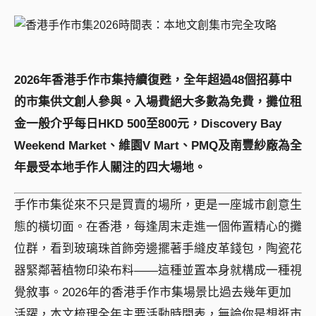
2026年香港手作市集持續復甦，全年超過48個招募中
的市集供文創人參與。入場費絕大多數為免費，攤位租
金一般介乎每日HKD 500至800元，Discovery Bay
Weekend Market、維園V Mart、PMQ及南豐紗廠為全
年最受本地手作人關注的四大場地。
手作市集從來不只是買賣的場所，更是一座城市創意生
態的橫切面。在香港，每逢周末走進一個佈置精心的攤
位群，看到玻璃珠首飾旁邊擺著手縫皮革錢包，陶瓷花
器緊鄰著植物印染布料——這種並置本身就構成一種視
覺敘事。2026年的香港手作市集場景比過去幾年更加
活躍，本文梳理全年主要活動時間表，無論你是想逛市