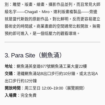
別：雕塑、版畫、繪畫、攝影作品並列，而且常見大師
級名字——Chagall、Miro、達利版畫複製品——旁邊
就是當代新銳的原創作品，對比鮮明，反而更容易建立
藝術史的時間感。商業畫廊的空間通常比較開放，無需
預約即可進入，是一個低壓力的觀看環境。
3. Para Site（鰂魚涌）
地址
：鰂魚涌英皇道677號鰂魚涌工業大廈22樓
交通
：港鐵鰂魚涌站B出口步行約10分鐘，或太古站A
出口步行約12分鐘
開放時間
：周三至日 12:00–19:00（展覽期間）
入場費
：完全免費