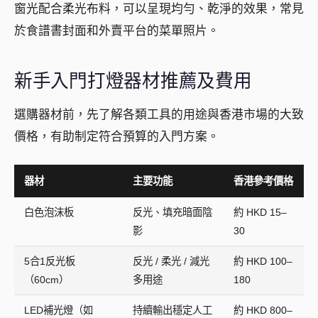
窗光配合柔光布料，可以呈現均勻、乾淨的效果，常見
於食譜書封面和外賣平台的菜單照片。
新手入門打燈器材推薦及費用
選購器材前，先了解各類工具的用途與香港市場的大致
價格，有助制定符合預算的入門方案。
器材
主要功能
香港參考價格
白色泡沫板
反光、填充暗面陰
約 HKD 15–
影
30
5合1反光板
反光 / 柔光 / 減光
約 HKD 100–
（60cm）
多用途
180
LED補光燈（如
持續輸出穩定人工
約 HKD 800–