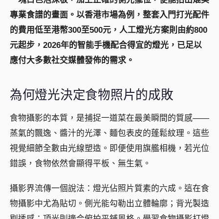
專業食譜的畫面。以香港市場為例，整套入門打光配件
的費用低至港幣300至500元，人工燈光方案則由約800
元起步，2026年的智能手機配合得宜的燈光，已足以
應付大多數社交媒體發佈的需求。
為何燈光決定食物照片的成敗
食物攝影的本質，是捕捉一道菜在最美瞬間的質感——
蒸氣的飄逸、醬汁的光澤、麵包表皮的蓬鬆紋理。這些
視覺細節全數由光線塑造。即便使用旗艦相機，若光位
錯誤，食物依然會顯得平板、無生氣。
攝影界流傳一個說法：燈光佔照片質素的六成。這在食
物攝影中尤為貼切。側光能勾勒出立體輪廓；背光製造
剔透感；頂光則適合俯拍平鋪風格。學習食物攝影打燈