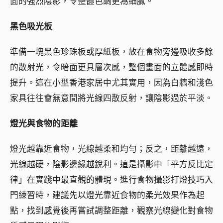
面的強烈陰影，令整體色調更為細膩。
黑色吸光板
準備一塊黑色珍珠板或厚紙板，放在食物旁邊吸收多餘
的散射光，令暗面更具層次感，整個畫面的立體感即時
提升。這在小型香港家居中尤其實用，因為白牆和淺色
家具往往會無意間將光線四散反射，讓陰影過於平淡。
燈光與食物的距離
燈光越靠近食物，光線越柔和均勻；反之，距離越遠，
光線越硬，陰影邊緣越銳利。這是攝影中「平方反比定
律」在實踐中最直觀的體現。進行食物攝影打燈技巧入
門練習時，建議先以燈光靠近食物的柔光效果作為起
點，找到感覺後再嘗試調整距離，觀察光線變化對食物