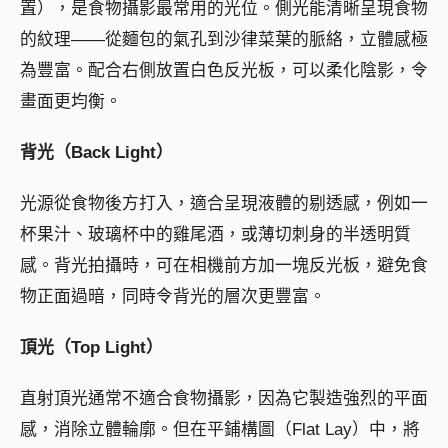
置），是食物攝影最常用的光位。側光能清晰呈現食物
的紋理——從麵包的氣孔到沙律菜葉的脈絡，立體感極
為豐富。配合右側放置白色反光板，可以柔化陰影，令
畫面更均衡。
背光（Back Light）
光源從食物後方打入，適合呈現液體的剔透感，例如一
杯果汁、玻璃杯中的雞尾酒，或薄切刺身的半透明質
感。背光拍攝時，可在相機前方加一塊反光板，避免食
物正面過暗，同時令背光的層次更豐富。
頂光（Top Light）
直射頂光通常不適合食物攝影，因為它製造強烈的平面
感，消除立體輪廓。但在平鋪構圖（Flat Lay）中，將