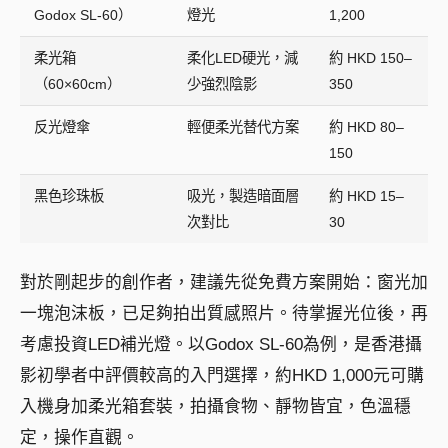
Godox SL-60）
燈光
1,200
柔光箱
柔化LED硬光，減
約 HKD 150–
（60×60cm）
少強烈陰影
350
反光燈傘
輕便柔光替代方案
約 HKD 80–
150
黑色珍珠板
吸光，製造暗面層
約 HKD 15–
次對比
30
對於剛起步的創作者，建議先從免費方案開始：窗光加
一塊泡沫板，已足夠拍出質感照片。待掌握光位後，再
考慮投資LED補光燈。以Godox SL-60為例，是香港攝
影初學者中評價較高的入門選擇，約HKD 1,000元可購
入機身加柔光箱套裝，拍攝食物、靜物皆宜，色溫穩
定，操作直觀。