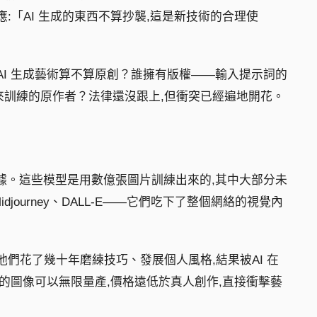
:「AI 生成的東西不算抄襲,這是新技術的合理使
AI 生成藝術算不算原創？誰擁有版權——輸入提示詞的
來訓練的原作者？法律還沒跟上,但衝突已經遍地開花。
數據。這些模型是用數億張圖片訓練出來的,其中大部分未
n、Midjourney、DALL-E——它們吃下了整個網絡的視覺內
他們花了幾十年磨練技巧、發展個人風格,結果被AI 在
成的圖像可以無限量產,價格遠低於真人創作,直接衝擊藝