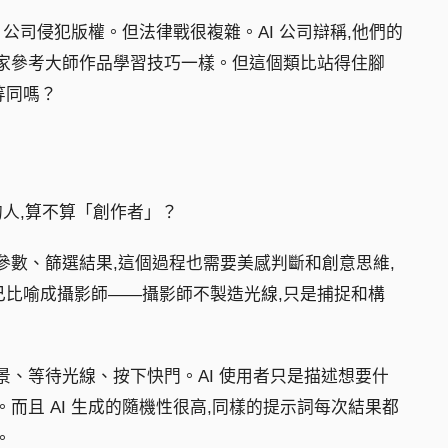
I 公司侵犯版權。但法律戰很複雜。AI 公司辯稱,他們的
術家參考大師作品學習技巧一樣。但這個類比站得住腳
等同嗎？
像的人,算不算「創作者」？
參數、篩選結果,這個過程也需要美感判斷和創意思維,
己比喻成攝影師——攝影師不製造光線,只是捕捉和構
景、等待光線、按下快門。AI 使用者只是描述想要什
而且 AI 生成的隨機性很高,同樣的提示詞每次結果都
。